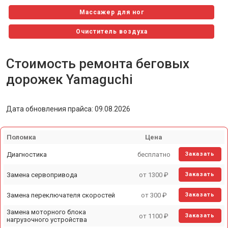
Массажер для ног
Очиститель воздуха
Эллиптический тренажер
Стоимость ремонта беговых
Велотренажер
дорожек Yamaguchi
Массажный матрас
Дата обновления прайса: 09.08.2026
Массажное кресло-качалка
Перкуссионный массажер
Поломка
Цена
Гребной тренажер
Диагностика
бесплатно
Заказать
Виброплатформа
Замена сервопривода
от 1300 ₽
Заказать
Замена переключателя скоростей
от 300 ₽
Заказать
Замена моторного блока
от 1100 ₽
Заказать
нагрузочного устройства