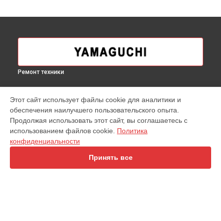
Ремонт техники
УСТРОЙСТВА
Этот сайт использует файлы cookie для аналитики и
обеспечения наилучшего пользовательского опыта.
Беговая дорожка
Продолжая использовать этот сайт, вы соглашаетесь с
Кофемашина
использованием файлов cookie.
Политика
Массажное кресло
конфиденциальности
Массажер для ног
Очиститель воздуха
Принять все
Эллиптический тренажер
Велотренажер
Массажный матрас
Массажное кресло-качалка
Перкуссионный массажер
Гребной тренажер