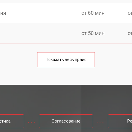
ния
от 60 мин
о
от 50 мин
о
тей
от 70 мин
о
Показать весь прайс
от 60 мин
о
-качалки Yamaguchi
от 110 мин
о
от 50 мин
о
стика
Согласование
Р