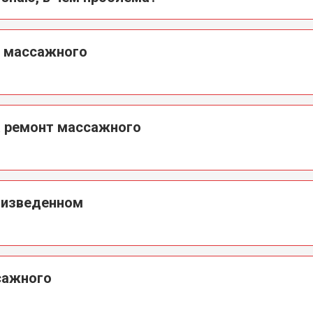
а массажного
а ремонт массажного
оизведенном
сажного