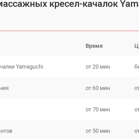
массажных кресел-качалок Yam
Время
Ц
чалки Yamaguchi
от 20 мин
б
ния
от 60 мин
о
от 70 мин
о
ентов
от 50 мин
о