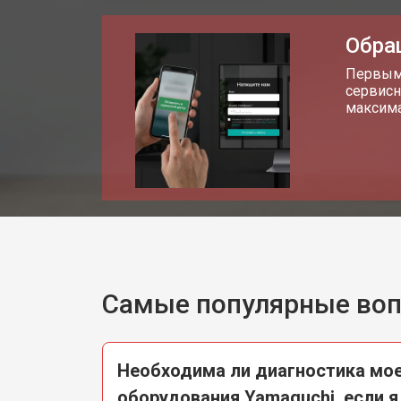
Ремонт или замена воздушных насо
Обра
Первым 
сервисн
максима
Самые популярные во
Необходима ли диагностика мое
оборудования Yamaguchi, если я