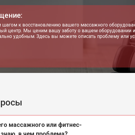
сов и клапанов
от 80 мин
о
щение:
шагом к восстановлению вашего массажного оборудовани
ый центр. Мы ценим вашу заботу о вашем оборудовании и
льно удобным. Здесь вы можете описать проблему или усл
просы
го массажного или фитнес-
 знаю, в чем проблема?