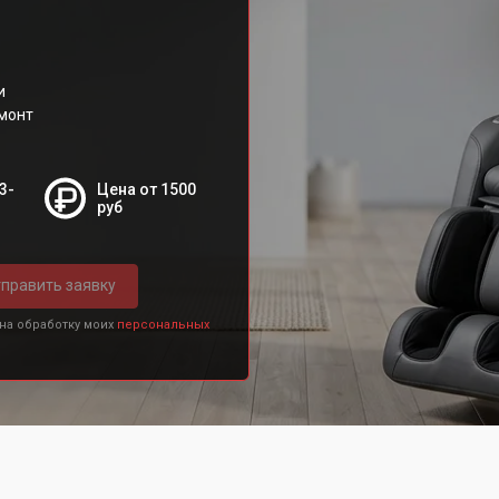
и
емонт
3-
Цена от 1500
руб
править заявку
 на обработку моих
персональных