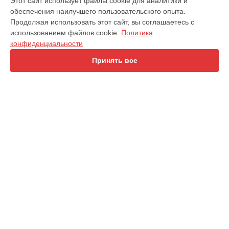
Этот сайт использует файлы cookie для аналитики и
обеспечения наилучшего пользовательского опыта.
Беговая дорожка
Продолжая использовать этот сайт, вы соглашаетесь с
Кофемашина
использованием файлов cookie.
Политика
Массажное кресло
конфиденциальности
Массажер для ног
Очиститель воздуха
Принять все
Эллиптический тренажер
Велотренажер
Массажный матрас
Массажное кресло-качалка
Перкуссионный массажер
Гребной тренажер
Виброплатформа
СТРАНИЦЫ
Цены
Гарантия
Доставка
Контакты
Карта сайта